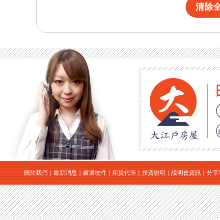
清除
關於我們
｜
最新消息
｜
嚴選物件
｜
租賃代管
｜
投資說明
｜
說明會資訊
｜
分享
｜
日本房地產
｜
日本買房
｜
日本購屋
｜
日本投資
大江戶房屋有限公司