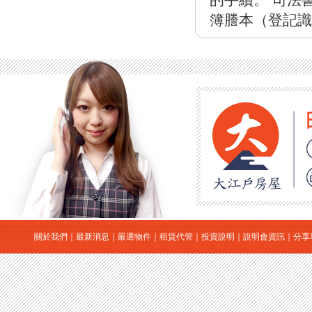
的手續。 司法
簿謄本（登記識
關於我們
｜
最新消息
｜
嚴選物件
｜
租賃代管
｜
投資說明
｜
說明會資訊
｜
分享
｜
日本房地產
｜
日本買房
｜
日本購屋
｜
日本投資
大江戶房屋有限公司