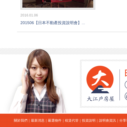
2016.01.06
201506【日本不動產投資說明會】...
關於我們
｜
最新消息
｜
嚴選物件
｜
租賃代管
｜
投資說明
｜
說明會資訊
｜
分享