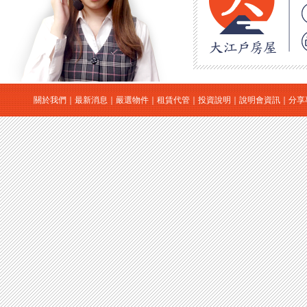
關於我們
｜
最新消息
｜
嚴選物件
｜
租賃代管
｜
投資說明
｜
說明會資訊
｜
分享
｜
日本房地產
｜
日本買房
｜
日本購屋
｜
日本投資
大江戶房屋有限公司