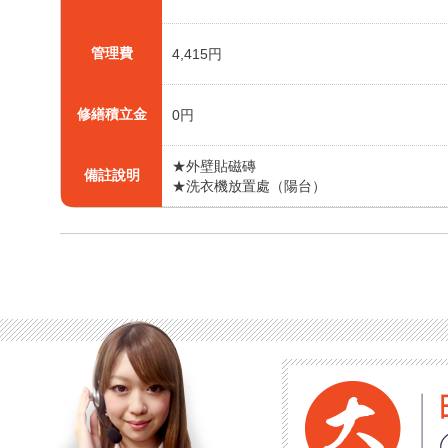
管理費
4,415円
修繕積立金
0円
★外壁貼磁磚
備註說明
★洗衣機放置處（陽台）