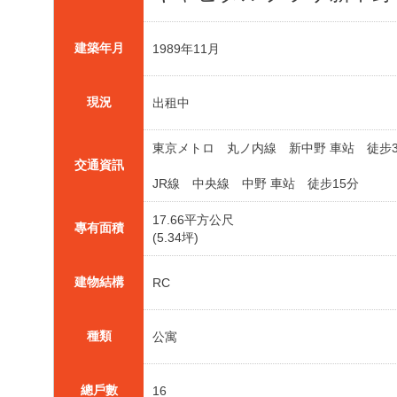
建築年月
1989年11月
現況
出租中
東京メトロ 丸ノ内線 新中野 車站 徒步
交通資訊
JR線 中央線 中野 車站 徒步15分
17.66平方公尺
專有面積
(5.34坪)
建物結構
RC
種類
公寓
總戶數
16