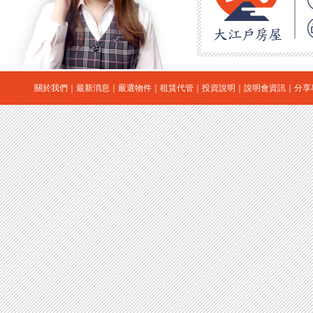
關於我們
｜
最新消息
｜
嚴選物件
｜
租賃代管
｜
投資說明
｜
說明會資訊
｜
分享
｜
日本房地產
｜
日本買房
｜
日本購屋
｜
日本投資
大江戶房屋有限公司